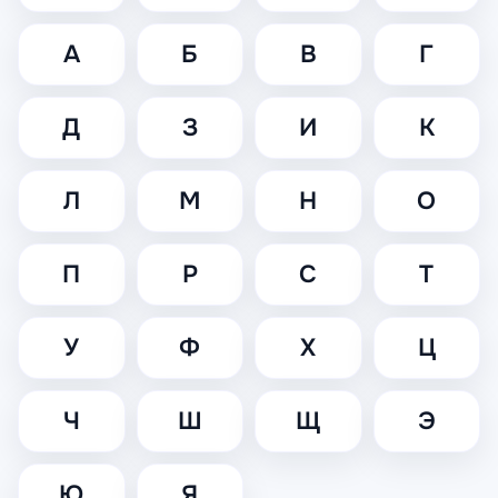
А
Б
В
Г
Д
З
И
К
Л
М
Н
О
П
Р
С
Т
У
Ф
Х
Ц
Ч
Ш
Щ
Э
Ю
Я