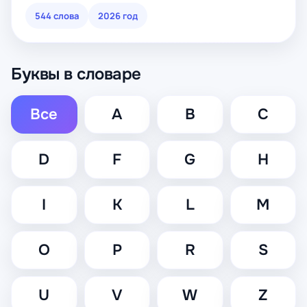
544 слова
2026 год
Буквы в словаре
Все
A
B
C
D
F
G
H
I
K
L
M
O
P
R
S
U
V
W
Z