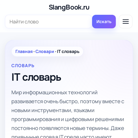
Перейти
SlangBook.ru
к
Поиск:
содержимому
Искать
Главная
•
Словари
•
IT словарь
СЛОВАРЬ
IT словарь
Мир информационных технологий
развивается очень быстро, поэтому вместе с
новыми инструментами, языками
программирования и цифровыми решениями
постоянно появляются новые термины. Даже
привычные слова в IT среде часто имеют