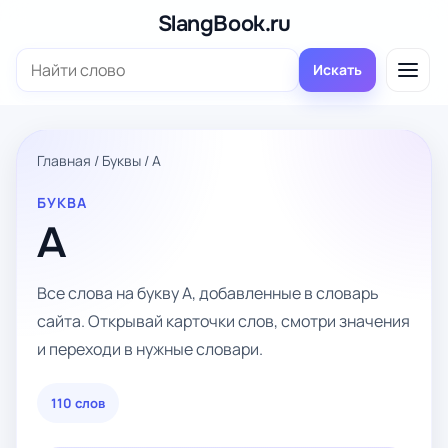
Перейти
SlangBook.ru
к
Поиск:
содержимому
Искать
Главная
/
Буквы
/
А
БУКВА
А
Все слова на букву А, добавленные в словарь
сайта. Открывай карточки слов, смотри значения
и переходи в нужные словари.
110 слов