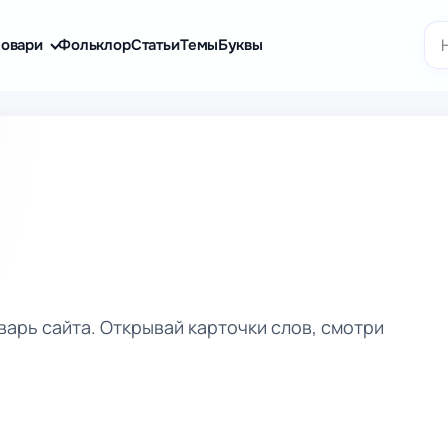
По
овари
Фольклор
Статьи
Темы
Буквы
варь сайта. Открывай карточки слов, смотри