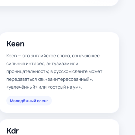
Keen
Keen — это английское слово, означающее
сильный интерес, энтузиазм или
проницательность; в русском сленге может
передаваться как «заинтересованный»,
«увлечённый» или «острый на ум».
Молодёжный сленг
Kdr