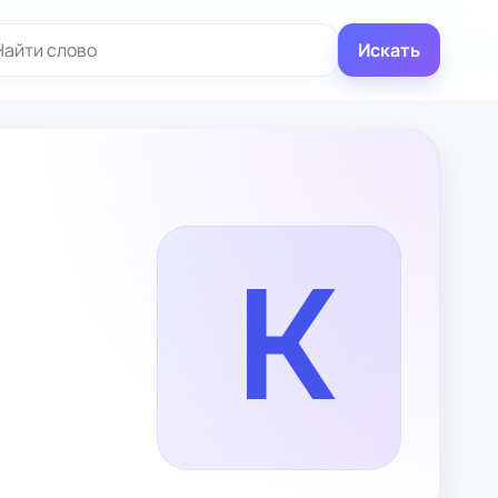
иск:
Искать
K