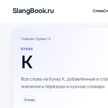
Перейти
к
SlangBook.ru
Слова
Сл
содержимому
Главная
/
Буквы
/
K
БУКВА
K
Все слова на букву K, добавленные в сло
значения и переходи в нужные словари.
9 слов