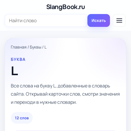
Перейти
SlangBook.ru
к
Поиск:
содержимому
Искать
Главная
/
Буквы
/
L
БУКВА
L
Все слова на букву L, добавленные в словарь
сайта. Открывай карточки слов, смотри значения
и переходи в нужные словари.
12 слов