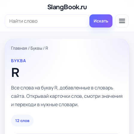
Перейти
SlangBook.ru
к
Поиск:
содержимому
Искать
Главная
/
Буквы
/
R
БУКВА
R
Все слова на букву R, добавленные в словарь
сайта. Открывай карточки слов, смотри значения
и переходи в нужные словари.
12 слов