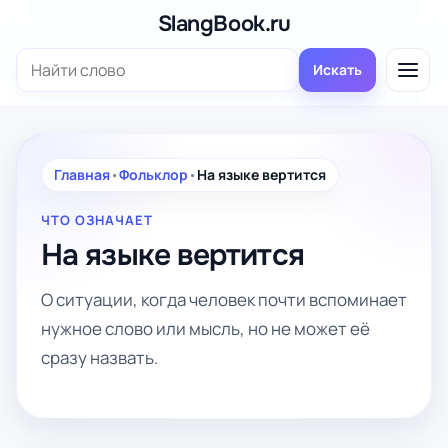
Перейти
SlangBook.ru
к
Поиск:
содержимому
Искать
Главная
•
Фольклор
•
На языке вертится
ЧТО ОЗНАЧАЕТ
На языке вертится
О ситуации, когда человек почти вспоминает
нужное слово или мысль, но не может её
сразу назвать.