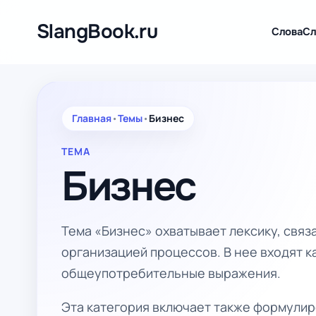
Перейти
к
SlangBook.ru
Слова
Сл
содержимому
Главная
•
Темы
•
Бизнес
ТЕМА
Бизнес
Тема «Бизнес» охватывает лексику, связ
организацией процессов. В нее входят к
общеупотребительные выражения.
Эта категория включает также формулиро