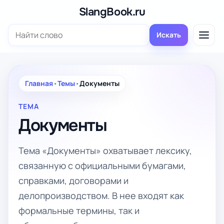
Перейти
SlangBook.ru
к
Поиск:
содержимому
Искать
Главная
•
Темы
•
Документы
ТЕМА
Документы
Тема «Документы» охватывает лексику,
связанную с официальными бумагами,
справками, договорами и
делопроизводством. В нее входят как
формальные термины, так и