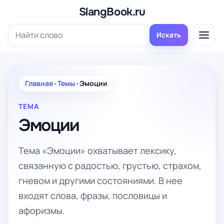
Перейти
SlangBook.ru
к
Поиск:
содержимому
Искать
Главная
•
Темы
•
Эмоции
ТЕМА
Эмоции
Тема «Эмоции» охватывает лексику,
связанную с радостью, грустью, страхом,
гневом и другими состояниями. В нее
входят слова, фразы, пословицы и
афоризмы.