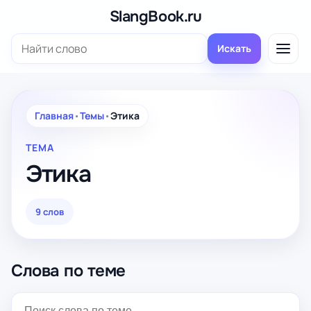
Перейти
SlangBook.ru
к
Поиск:
содержимому
Искать
Главная
•
Темы
•
Этика
ТЕМА
Этика
9 слов
Слова по теме