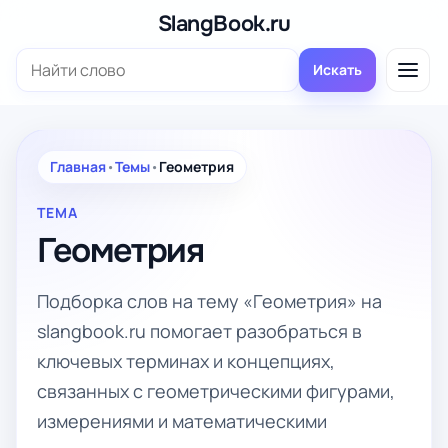
Перейти
SlangBook.ru
к
Поиск:
содержимому
Искать
Главная
•
Темы
•
Геометрия
ТЕМА
Геометрия
Подборка слов на тему «Геометрия» на
slangbook.ru помогает разобраться в
ключевых терминах и концепциях,
связанных с геометрическими фигурами,
измерениями и математическими