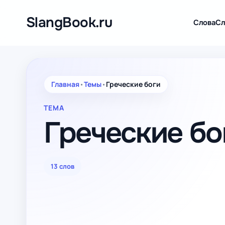
Перейти
к
SlangBook.ru
Слова
Сл
содержимому
Главная
•
Темы
•
Греческие боги
ТЕМА
Греческие бо
13 слов