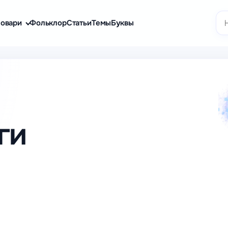
По
овари
Фольклор
Статьи
Темы
Буквы
ги