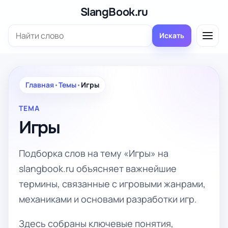
Перейти
SlangBook.ru
к
Поиск:
содержимому
Искать
Главная
•
Темы
•
Игры
ТЕМА
Игры
Подборка слов на тему «Игры» на
slangbook.ru объясняет важнейшие
термины, связанные с игровыми жанрами,
механиками и основами разработки игр.
Здесь собраны ключевые понятия,