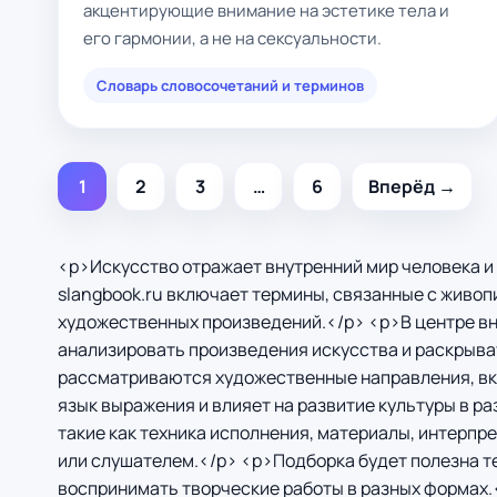
акцентирующие внимание на эстетике тела и
его гармонии, а не на сексуальности.
Словарь словосочетаний и терминов
1
2
3
…
6
Вперёд →
<p>Искусство отражает внутренний мир человека и
slangbook.ru включает термины, связанные с живопи
художественных произведений.</p> <p>В центре вни
анализировать произведения искусства и раскрыва
рассматриваются художественные направления, вкл
язык выражения и влияет на развитие культуры в р
такие как техника исполнения, материалы, интерпр
или слушателем.</p> <p>Подборка будет полезна те
воспринимать творческие работы в разных формах.