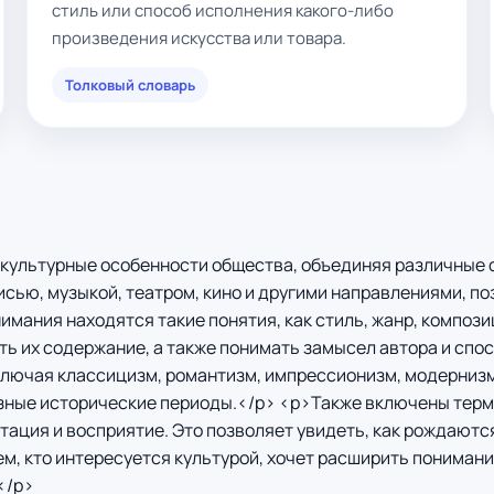
стиль или способ исполнения какого-либо
произведения искусства или товара.
Толковый словарь
 культурные особенности общества, объединяя различные
сью, музыкой, театром, кино и другими направлениями, по
мания находятся такие понятия, как стиль, жанр, компози
ть их содержание, а также понимать замысел автора и спо
ючая классицизм, романтизм, импрессионизм, модернизм 
азные исторические периоды.</p> <p>Также включены терм
етация и восприятие. Это позволяет увидеть, как рождают
м, кто интересуется культурой, хочет расширить понимани
</p>