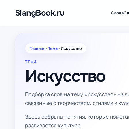
Перейти
к
SlangBook.ru
Слова
Сл
содержимому
Главная
•
Темы
•
Искусство
ТЕМА
Искусство
Подборка слов на тему «Искусство» на s
связанные с творчеством, стилями и ху
Здесь собраны понятия, которые помогаю
развивается культура.