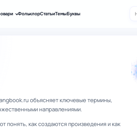
По
овари
Фольклор
Статьи
Темы
Буквы
langbook.ru объясняет ключевые термины,
дожественными направлениями.
т понять, как создаются произведения и как