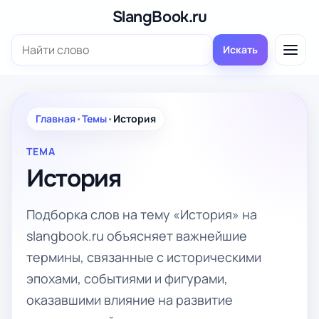
Перейти
SlangBook.ru
к
Поиск:
содержимому
Искать
Главная
•
Темы
•
История
ТЕМА
История
Подборка слов на тему «История» на
slangbook.ru объясняет важнейшие
термины, связанные с историческими
эпохами, событиями и фигурами,
оказавшими влияние на развитие