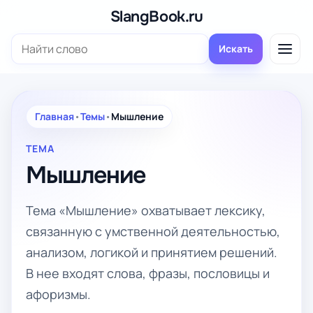
Перейти
SlangBook.ru
к
Поиск:
содержимому
Искать
Главная
•
Темы
•
Мышление
ТЕМА
Мышление
Тема «Мышление» охватывает лексику,
связанную с умственной деятельностью,
анализом, логикой и принятием решений.
В нее входят слова, фразы, пословицы и
афоризмы.