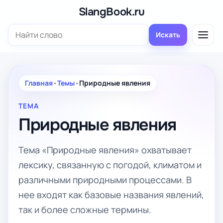
Перейти
SlangBook.ru
к
Поиск:
содержимому
Искать
Главная
•
Темы
•
Природные явления
ТЕМА
Природные явления
Тема «Природные явления» охватывает
лексику, связанную с погодой, климатом и
различными природными процессами. В
нее входят как базовые названия явлений,
так и более сложные термины.