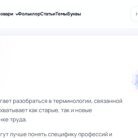
По
овари
Фольклор
Статьи
Темы
Буквы
гает разобраться в терминологии, связанной
хватывает как старые, так и новые
нке труда.
огут лучше понять специфику профессий и