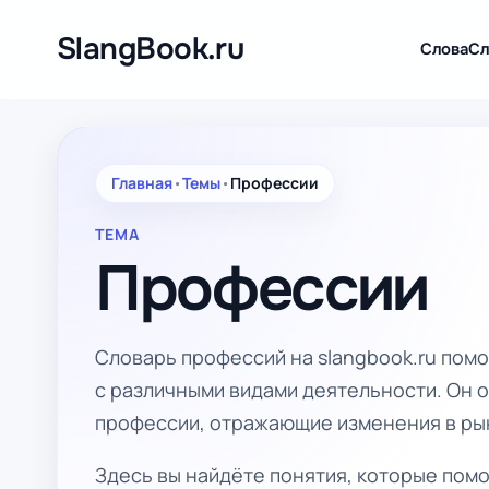
Перейти
к
SlangBook.ru
Слова
Сл
содержимому
Главная
•
Темы
•
Профессии
ТЕМА
Профессии
Словарь профессий на slangbook.ru помо
с различными видами деятельности. Он о
профессии, отражающие изменения в ры
Здесь вы найдёте понятия, которые пом