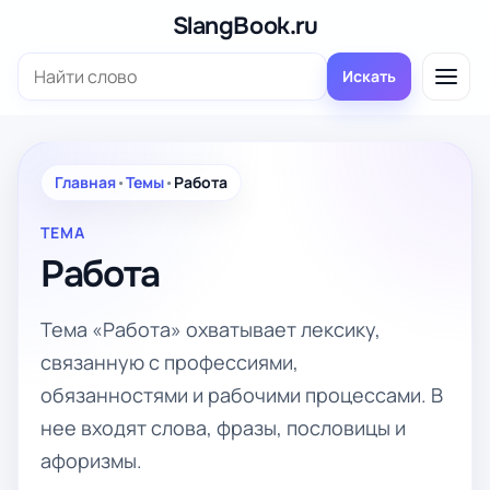
Перейти
SlangBook.ru
к
Поиск:
содержимому
Искать
Главная
•
Темы
•
Работа
ТЕМА
Работа
Тема «Работа» охватывает лексику,
связанную с профессиями,
обязанностями и рабочими процессами. В
нее входят слова, фразы, пословицы и
афоризмы.