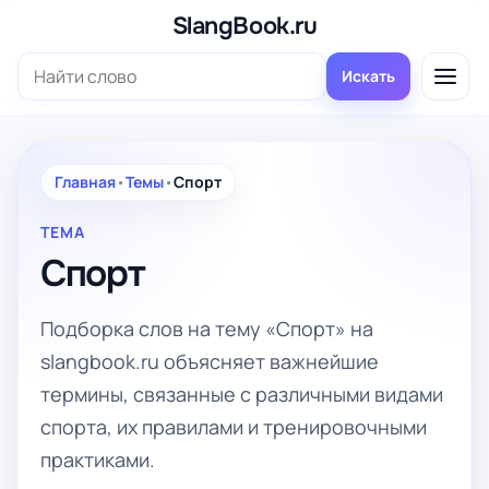
Перейти
SlangBook.ru
к
Поиск:
содержимому
Искать
Главная
•
Темы
•
Спорт
ТЕМА
Спорт
Подборка слов на тему «Спорт» на
slangbook.ru объясняет важнейшие
термины, связанные с различными видами
спорта, их правилами и тренировочными
практиками.