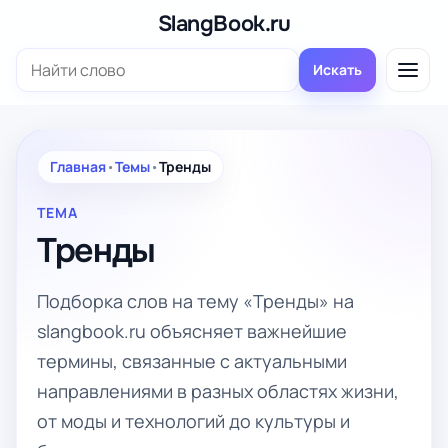
Перейти
SlangBook.ru
к
Поиск:
содержимому
Искать
Главная
•
Темы
•
Тренды
ТЕМА
Тренды
Подборка слов на тему «Тренды» на
slangbook.ru объясняет важнейшие
термины, связанные с актуальными
направлениями в разных областях жизни,
от моды и технологий до культуры и