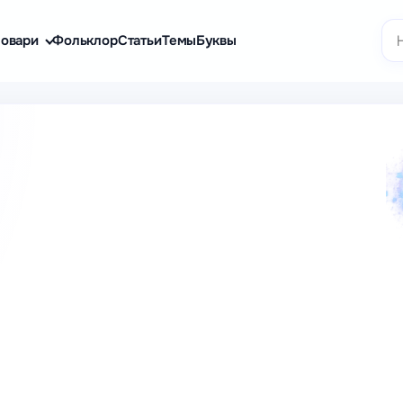
По
овари
Фольклор
Статьи
Темы
Буквы