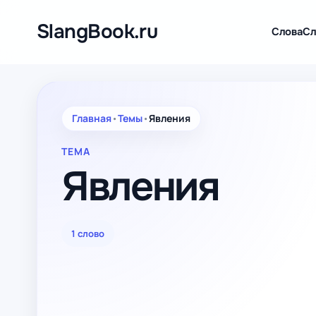
Перейти
к
SlangBook.ru
Слова
Сл
содержимому
Главная
•
Темы
•
Явления
ТЕМА
Явления
1 слово