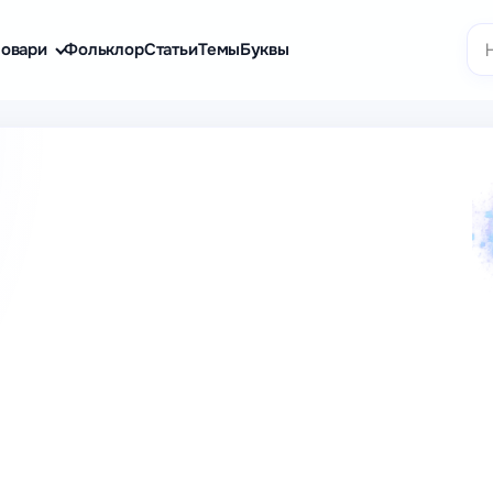
По
овари
Фольклор
Статьи
Темы
Буквы