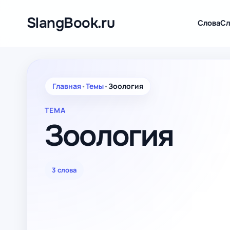
Перейти
к
SlangBook.ru
Слова
Сл
содержимому
Главная
•
Темы
•
Зоология
ТЕМА
Зоология
3 слова