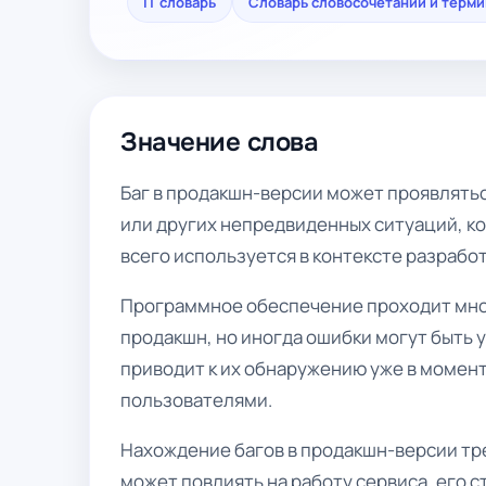
IT словарь
Словарь словосочетаний и терм
Значение слова
Баг в продакшн-версии может проявлятьс
или других непредвиденных ситуаций, к
всего используется в контексте разрабо
Программное обеспечение проходит мно
продакшн, но иногда ошибки могут быть 
приводит к их обнаружению уже в момен
пользователями.
Нахождение багов в продакшн-версии тре
может повлиять на работу сервиса, его 