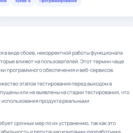
инов
Буква: Б
Программирование
я в виде сбоев, некорректной работы функционала
оторые влияют на пользователей. Этот термин чаще
тки программного обеспечения и веб-сервисов.
жество этапов тестирования перед выходом в
упущены или не выявлены на стадии тестирования, что
т использования продукта реальными
бует срочных мер по их устранению, так как это
стабильность и репутацию компании-разработчика.