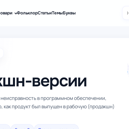
По
овари
Фольклор
Статьи
Темы
Буквы
кшн-версии
и неисправность в программном обеспечении,
, как продукт был выпущен в рабочую (продакшн)