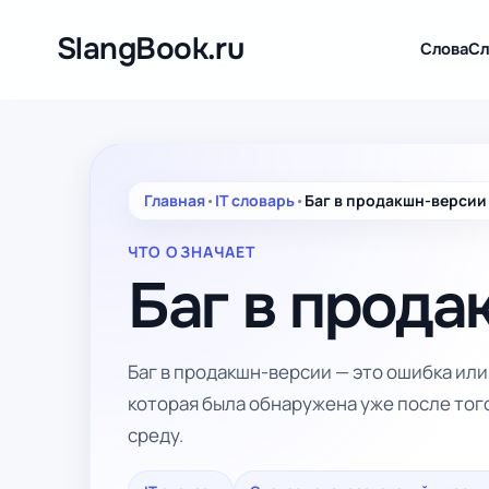
Перейти
к
SlangBook.ru
Слова
Сл
содержимому
Главная
•
IT словарь
•
Баг в продакшн-версии
ЧТО ОЗНАЧАЕТ
Баг в прода
Баг в продакшн-версии — это ошибка ил
которая была обнаружена уже после того
среду.