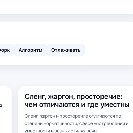
Форк
Алгоритм
Отлаживать
Сленг, жаргон, просторечие:
ь
чем отличаются и где уместны
Сленг, жаргон и просторечие отличаются по
степени нормативности, сфере употребления и
уместности в разных стилях речи.