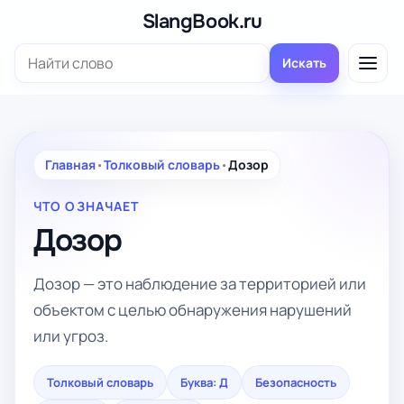
Перейти
SlangBook.ru
к
Поиск:
содержимому
Искать
Главная
•
Толковый словарь
•
Дозор
ЧТО ОЗНАЧАЕТ
Дозор
Дозор — это наблюдение за территорией или
объектом с целью обнаружения нарушений
или угроз.
Толковый словарь
Буква: Д
Безопасность