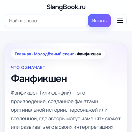
Перейти
SlangBook.ru
к
Поиск:
содержимому
Искать
Главная
•
Молодёжный сленг
•
Фанфикшен
ЧТО ОЗНАЧАЕТ
Фанфикшен
Фанфикшен (или фанфик) — это
произведение, созданное фанатами
оригинальной истории, персонажей или
вселенной, где авторы могут изменять сюжет
или развивать его в своих интерпретациях.