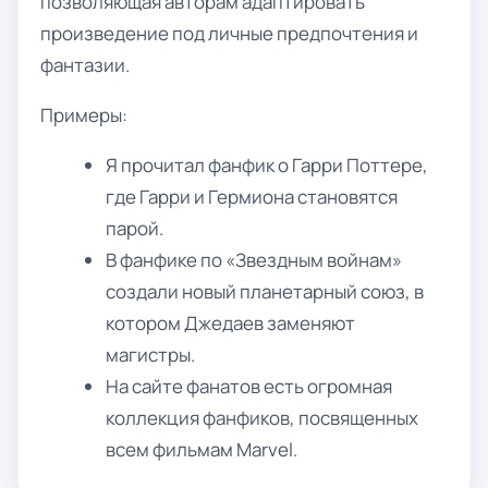
позволяющая авторам адаптировать
произведение под личные предпочтения и
фантазии.
Примеры:
Я прочитал фанфик о Гарри Поттере,
где Гарри и Гермиона становятся
парой.
В фанфике по «Звездным войнам»
создали новый планетарный союз, в
котором Джедаев заменяют
магистры.
На сайте фанатов есть огромная
коллекция фанфиков, посвященных
всем фильмам Marvel.