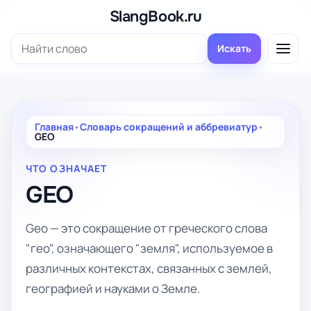
Перейти
SlangBook.ru
к
Поиск:
содержимому
Искать
Главная
•
Словарь сокращений и аббревиатур
•
GEO
ЧТО ОЗНАЧАЕТ
GEO
Geo — это сокращение от греческого слова
"гео", означающего "земля", используемое в
различных контекстах, связанных с землей,
географией и науками о Земле.