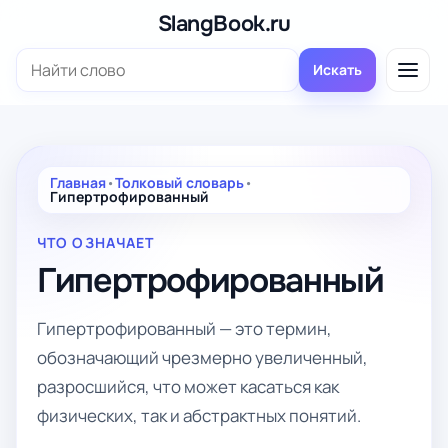
Перейти
SlangBook.ru
к
Поиск:
содержимому
Искать
Главная
•
Толковый словарь
•
Гипертрофированный
ЧТО ОЗНАЧАЕТ
Гипертрофированный
Гипертрофированный — это термин,
обозначающий чрезмерно увеличенный,
разросшийся, что может касаться как
физических, так и абстрактных понятий.