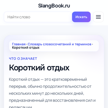
Перейти
SlangBook.ru
к
Поиск:
содержимому
Искать
Главная
•
Словарь словосочетаний и терминов
•
Короткий отдых
ЧТО ОЗНАЧАЕТ
Короткий отдых
Короткий отдых — это кратковременный
перерыв, обычно продолжительностью от
нескольких минут до нескольких дней,
предназначенный для восстановления сил и
релаксации.