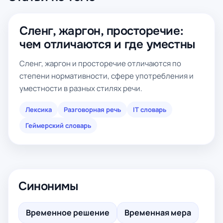
Сленг, жаргон, просторечие:
чем отличаются и где уместны
Сленг, жаргон и просторечие отличаются по
степени нормативности, сфере употребления и
уместности в разных стилях речи.
Лексика
Разговорная речь
IT словарь
Геймерский словарь
Синонимы
Временное решение
Временная мера