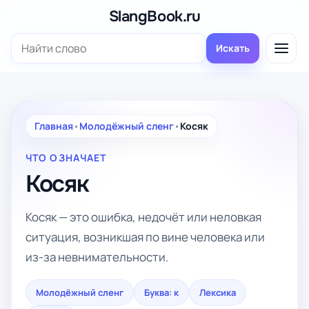
Перейти
SlangBook.ru
к
Поиск:
содержимому
Искать
Главная
•
Молодёжный сленг
•
Косяк
ЧТО ОЗНАЧАЕТ
Косяк
Косяк — это ошибка, недочёт или неловкая
ситуация, возникшая по вине человека или
из-за невнимательности.
Молодёжный сленг
Буква: к
Лексика