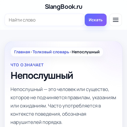
Перейти
SlangBook.ru
к
Поиск:
содержимому
Искать
Главная
•
Толковый словарь
•
Непослушный
ЧТО ОЗНАЧАЕТ
Непослушный
Непослушный — это человек или существо,
которое не подчиняется правилам, указаниям
или ожиданиям. Часто употребляется в
контексте поведения, обозначая
нарушителей порядка.