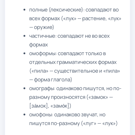
полные (лексические): совпадают во
всех формах («лук» — растение, «лук»
— оружие)
частичные: совпадают не во всех
формах
омоформы: совпадают только в
отдельных грамматических формах
(«пила» — существительное и «пила»
— форма глагола)
омографы: одинаково пишутся, но по-
разному произносятся («замок» —
[за́мок], «замо́к])
омофоны: одинаково звучат, но
пишутся по-разному («луг» — «лук»)