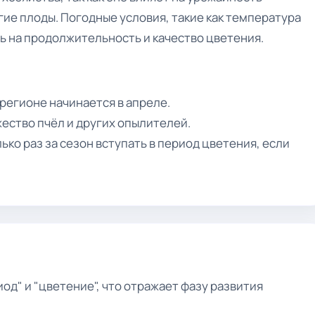
угие плоды. Погодные условия, такие как температура
ь на продолжительность и качество цветения.
регионе начинается в апреле.
ество пчёл и других опылителей.
ко раз за сезон вступать в период цветения, если
од" и "цветение", что отражает фазу развития