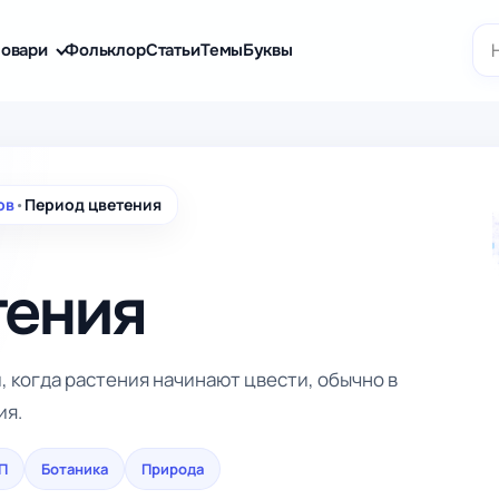
По
овари
Фольклор
Статьи
Темы
Буквы
ов
•
Период цветения
тения
 когда растения начинают цвести, обычно в
ия.
 П
Ботаника
Природа