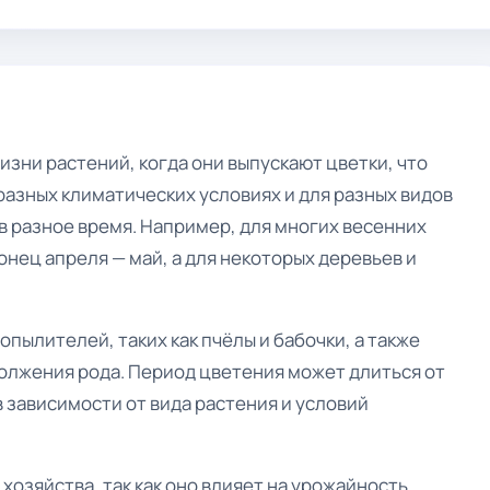
изни растений, когда они выпускают цветки, что
разных климатических условиях и для разных видов
в разное время. Например, для многих весенних
онец апреля — май, а для некоторых деревьев и
пылителей, таких как пчёлы и бабочки, а также
олжения рода. Период цветения может длиться от
 зависимости от вида растения и условий
хозяйства, так как оно влияет на урожайность