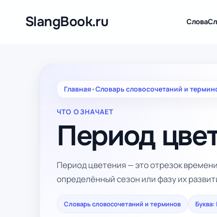
Перейти
к
SlangBook.ru
Слова
Сл
содержимому
Главная
•
Словарь словосочетаний и термин
ЧТО ОЗНАЧАЕТ
Период цве
Период цветения — это отрезок времени,
определённый сезон или фазу их развит
Словарь словосочетаний и терминов
Буква: