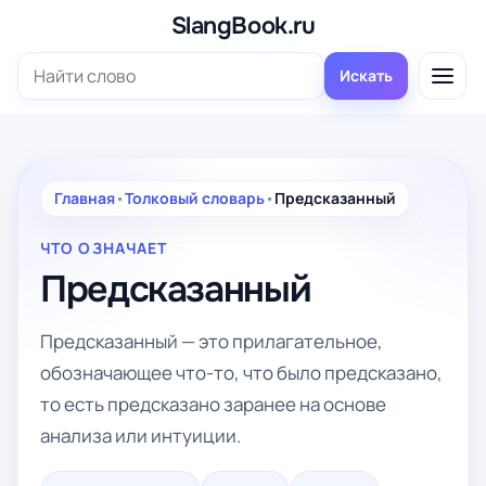
Перейти
SlangBook.ru
к
Поиск:
содержимому
Искать
Главная
•
Толковый словарь
•
Предсказанный
ЧТО ОЗНАЧАЕТ
Предсказанный
Предсказанный — это прилагательное,
обозначающее что-то, что было предсказано,
то есть предсказано заранее на основе
анализа или интуиции.