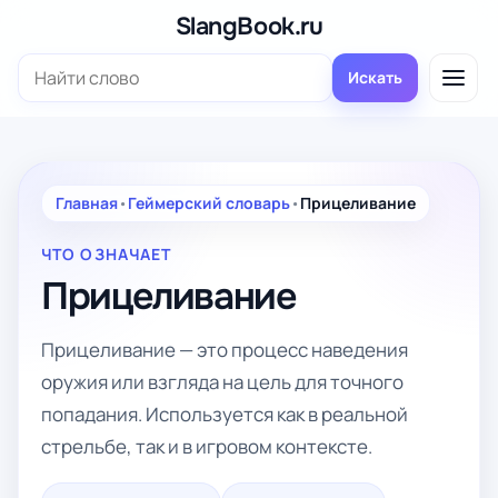
Перейти
SlangBook.ru
к
Поиск:
содержимому
Искать
Главная
•
Геймерский словарь
•
Прицеливание
ЧТО ОЗНАЧАЕТ
Прицеливание
Прицеливание — это процесс наведения
оружия или взгляда на цель для точного
попадания. Используется как в реальной
стрельбе, так и в игровом контексте.