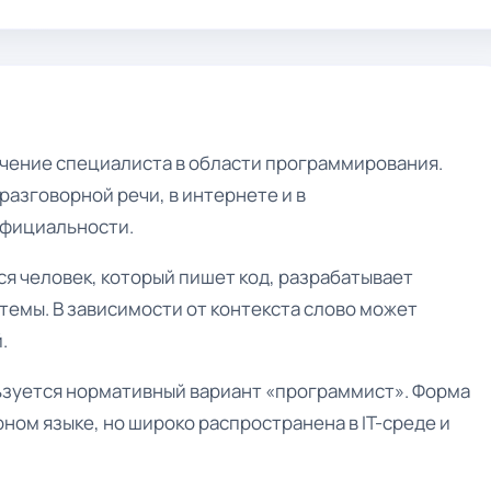
чение специалиста в области программирования.
азговорной речи, в интернете и в
официальности.
я человек, который пишет код, разрабатывает
емы. В зависимости от контекста слово может
.
ьзуется нормативный вариант «программист». Форма
ном языке, но широко распространена в IT-среде и