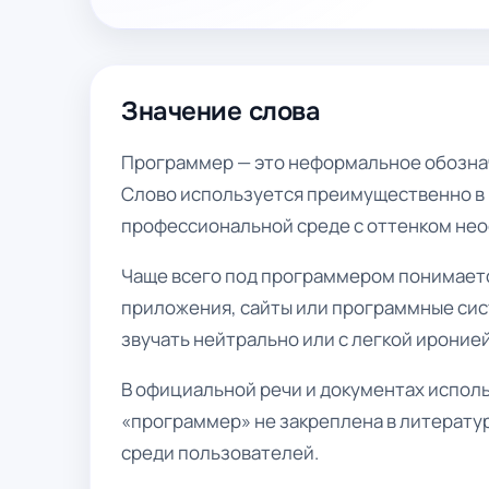
Значение слова
Программер — это неформальное обозна
Слово используется преимущественно в р
профессиональной среде с оттенком не
Чаще всего под программером понимаетс
приложения, сайты или программные сист
звучать нейтрально или с легкой иронией
В официальной речи и документах испол
«программер» не закреплена в литератур
среди пользователей.