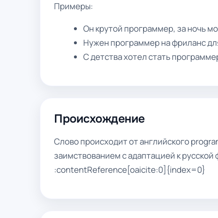
Примеры:
Он крутой программер, за ночь м
Нужен программер на фриланс дл
С детства хотел стать программер
Происхождение
Слово происходит от английского progr
заимствованием с адаптацией к русской
:contentReference[oaicite:0]{index=0}