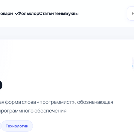
По
овари
Фольклор
Статьи
Темы
Буквы
р
ая форма слова «программист», обозначающая
программного обеспечения.
Технологии