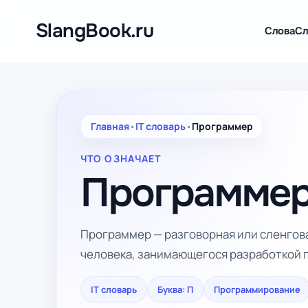
Перейти
к
SlangBook.ru
Слова
Сл
содержимому
Главная
•
IT словарь
•
Программер
ЧТО ОЗНАЧАЕТ
Программе
Программер — разговорная или сленгов
человека, занимающегося разработкой 
IT словарь
Буква: П
Программирование