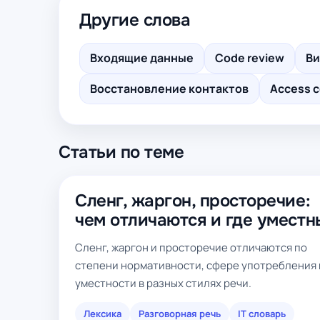
Другие слова
Входящие данные
Code review
Ви
Восстановление контактов
Access c
Статьи по теме
Сленг, жаргон, просторечие:
чем отличаются и где уместн
Сленг, жаргон и просторечие отличаются по
степени нормативности, сфере употребления 
уместности в разных стилях речи.
Лексика
Разговорная речь
IT словарь