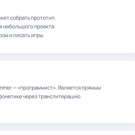
ожет собрать прототип.
я небольшого проекта.
ом и писать игры.
ammer — «программист». Является прямым
 фонетике через транслитерацию.