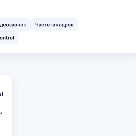
деозвонок
Частота кадров
ontrol
ы
и