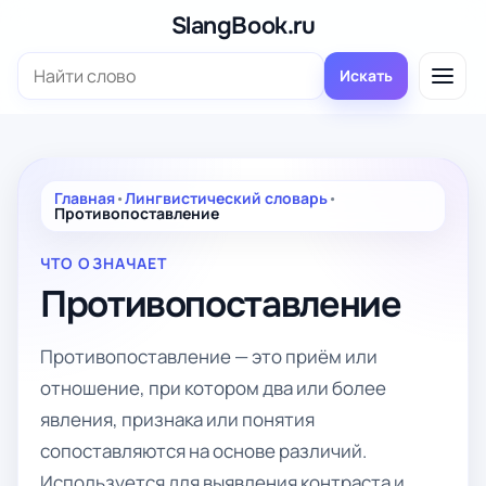
Перейти
SlangBook.ru
к
Поиск:
содержимому
Искать
Главная
•
Лингвистический словарь
•
Противопоставление
ЧТО ОЗНАЧАЕТ
Противопоставление
Противопоставление — это приём или
отношение, при котором два или более
явления, признака или понятия
сопоставляются на основе различий.
Используется для выявления контраста и