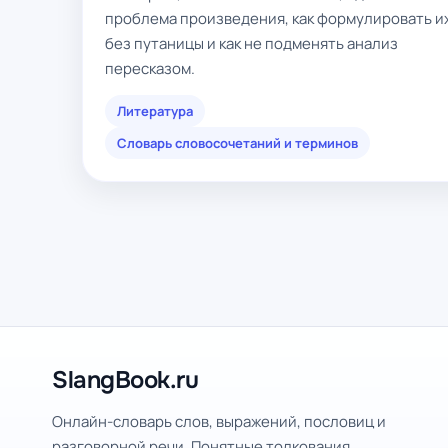
проблема произведения, как формулировать и
без путаницы и как не подменять анализ
пересказом.
Литература
Словарь словосочетаний и терминов
SlangBook.ru
Онлайн-словарь слов, выражений, пословиц и
разговорной речи. Понятные толкования,