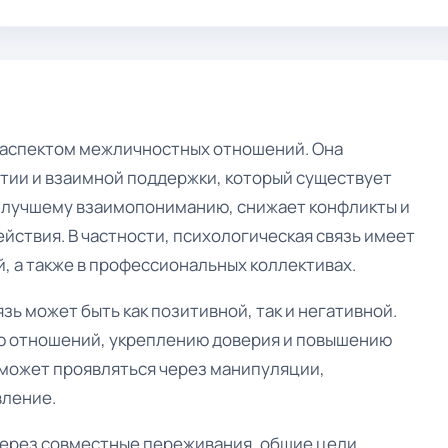
 аспектом межличностных отношений. Она
атии и взаимной поддержки, который существует
т лучшему взаимопониманию, снижает конфликты и
йствия. В частности, психологическая связь имеет
й, а также в профессиональных коллективах.
зь может быть как позитивной, так и негативной.
ию отношений, укреплению доверия и повышению
 может проявляться через манипуляции,
вление.
через совместные переживания, общие цели,