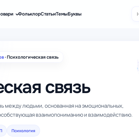
По
овари
Фольклор
Статьи
Темы
Буквы
ов
•
Психологическая связь
ская связь
зь между людьми, основанная на эмоциональных,
пособствующая взаимопониманию и взаимодействию.
 П
Психология