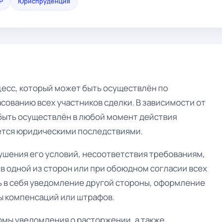
Р
Юриспруденция
цесс, который может быть осуществлён по
асованию всех участников сделки. В зависимости от
 быть осуществлён в любой момент действия
ется юридическими последствиями.
ушения его условий, несоответствия требованиям,
 одной из сторон или при обоюдном согласии всех
ь в себя уведомление другой стороны, оформление
ы компенсаций или штрафов.
рмы уведомления о расторжении, а также