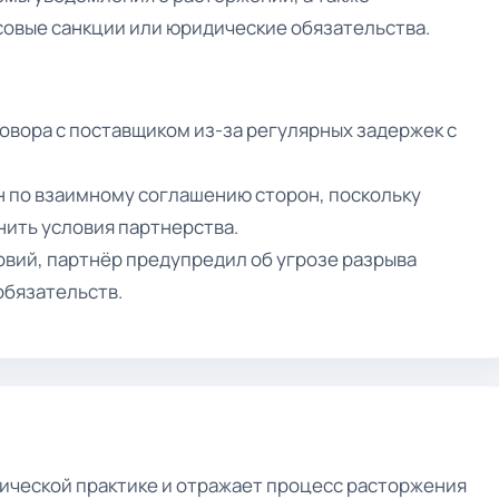
совые санкции или юридические обязательства.
овора с поставщиком из-за регулярных задержек с
н по взаимному соглашению сторон, поскольку
ить условия партнерства.
вий, партнёр предупредил об угрозе разрыва
обязательств.
дической практике и отражает процесс расторжения