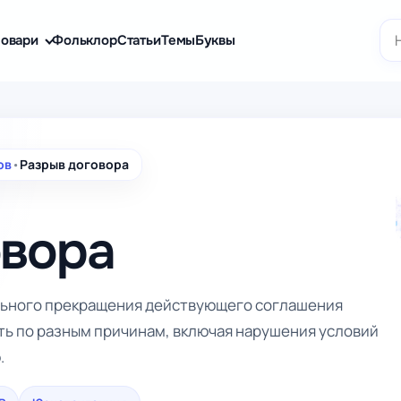
По
овари
Фольклор
Статьи
Темы
Буквы
ов
•
Разрыв договора
овора
льного прекращения действующего соглашения
ть по разным причинам, включая нарушения условий
.