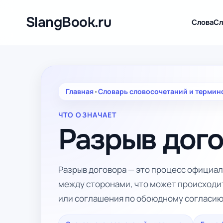
Перейти
к
SlangBook.ru
Слова
Сл
содержимому
Главная
•
Словарь словосочетаний и термин
ЧТО ОЗНАЧАЕТ
Разрыв дог
Разрыв договора — это процесс официа
между сторонами, что может происходи
или соглашения по обоюдному согласию