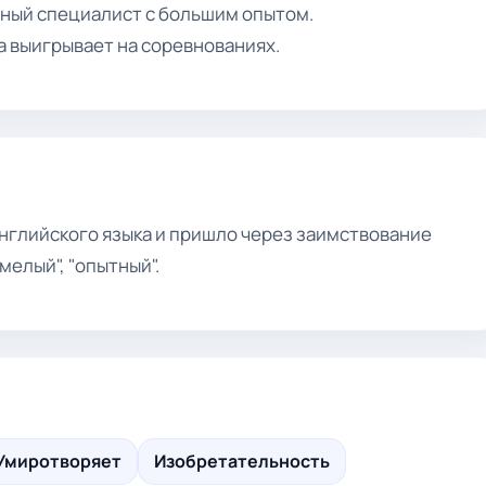
нный специалист с большим опытом.
а выигрывает на соревнованиях.
нглийского языка и пришло через заимствование
умелый", "опытный".
Умиротворяет
Изобретательность