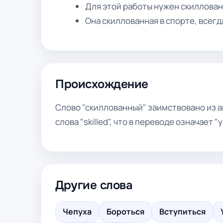
Для этой работы нужен скиллова
Она скиллованная в спорте, всегд
Происхождение
Слово "скиллованный" заимствовано из а
слова "skilled", что в переводе означает "
Другие слова
Чепуха
Бороться
Вступиться