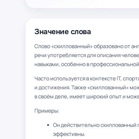
Значение слова
Слово «скиллованный» образовано от англ
речи употребляется для описания челов
навыками, особенно в профессиональной
Часто используется в контексте IT, спор
и достижения. Также «скиллованный» мо
в своём деле, имеет широкий опыт и мо
Примеры:
Он действительно скиллованный 
эффективны.