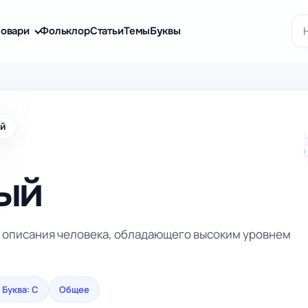
По
овари
Фольклор
Статьи
Темы
Буквы
ый
ый
я описания человека, обладающего высоким уровнем
Буква: С
Общее