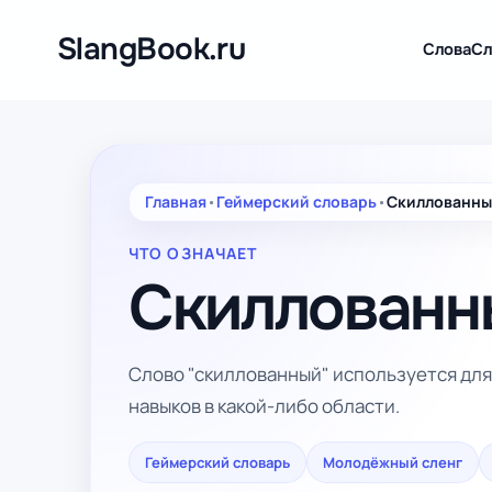
Перейти
к
SlangBook.ru
Слова
Сл
содержимому
Главная
•
Геймерский словарь
•
Скиллованн
ЧТО ОЗНАЧАЕТ
Скиллованн
Слово "скиллованный" используется дл
навыков в какой-либо области.
Геймерский словарь
Молодёжный сленг