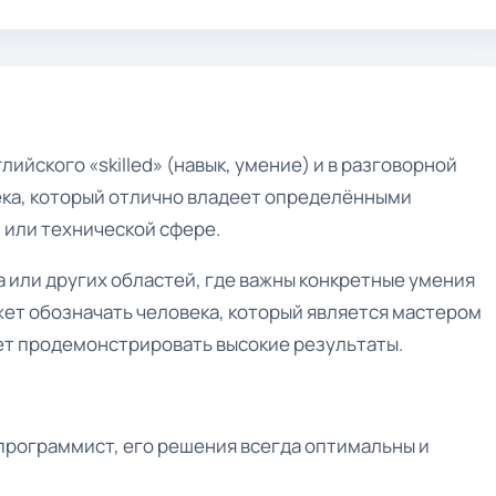
ийского «skilled» (навык, умение) и в разговорной
ека, который отлично владеет определёнными
 или технической сфере.
та или других областей, где важны конкретные умения
жет обозначать человека, который является мастером
жет продемонстрировать высокие результаты.
программист, его решения всегда оптимальны и