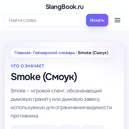
Перейти
SlangBook.ru
к
Поиск:
содержимому
Искать
Главная
•
Геймерский словарь
•
Smoke (Смоук)
ЧТО ОЗНАЧАЕТ
Smoke (Смоук)
Smoke — игровой сленг, обозначающий
дымовую гранату или дымовую завесу,
используемую для ограничения видимости
противника.