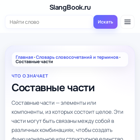
Перейти
SlangBook.ru
к
Поиск:
содержимому
Искать
Главная
•
Словарь словосочетаний и терминов
•
Составные части
ЧТО ОЗНАЧАЕТ
Составные части
Составные части — элементы или
компоненты, из которых состоит целое. Эти
части могут быть связаны между собой в
различных комбинациях, чтобы создать
функциональное или структурное единство.