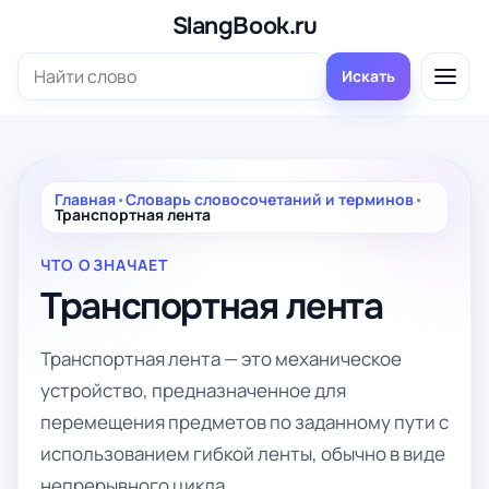
Перейти
SlangBook.ru
к
Поиск:
содержимому
Искать
Главная
•
Словарь словосочетаний и терминов
•
Транспортная лента
ЧТО ОЗНАЧАЕТ
Транспортная лента
Транспортная лента — это механическое
устройство, предназначенное для
перемещения предметов по заданному пути с
использованием гибкой ленты, обычно в виде
непрерывного цикла.