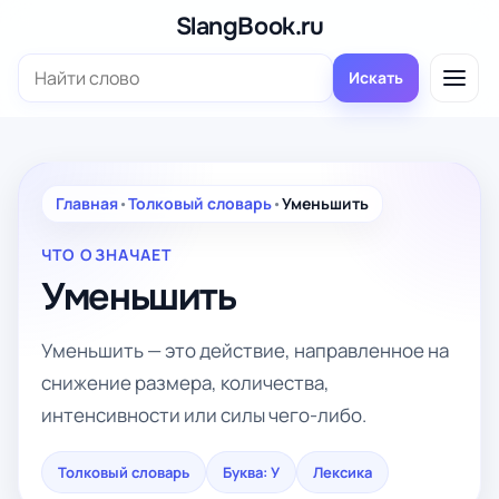
Перейти
SlangBook.ru
к
Поиск:
содержимому
Искать
Главная
•
Толковый словарь
•
Уменьшить
ЧТО ОЗНАЧАЕТ
Уменьшить
Уменьшить — это действие, направленное на
снижение размера, количества,
интенсивности или силы чего-либо.
Толковый словарь
Буква: У
Лексика