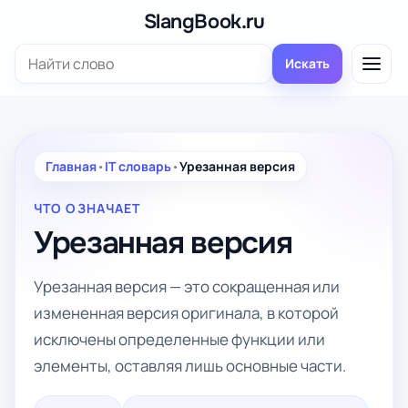
Перейти
SlangBook.ru
к
Поиск:
содержимому
Искать
Главная
•
IT словарь
•
Урезанная версия
ЧТО ОЗНАЧАЕТ
Урезанная версия
Урезанная версия — это сокращенная или
измененная версия оригинала, в которой
исключены определенные функции или
элементы, оставляя лишь основные части.