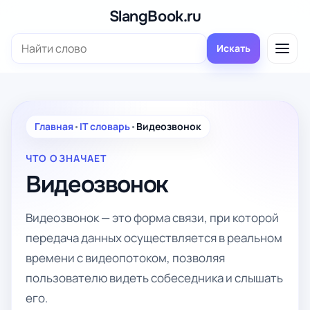
Перейти
SlangBook.ru
к
Поиск:
содержимому
Искать
Главная
•
IT словарь
•
Видеозвонок
ЧТО ОЗНАЧАЕТ
Видеозвонок
Видеозвонок — это форма связи, при которой
передача данных осуществляется в реальном
времени с видеопотоком, позволяя
пользователю видеть собеседника и слышать
его.