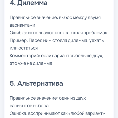
4. Дилемма
Правильное значение: выбор между двумя
вариантами
Ошибка: используют как «сложная проблема»
Пример: Перед ним стояла дилемма: уехать
или остаться
Комментарий: если вариантов больше двух,
это уже не дилемма
5. Альтернатива
Правильное значение: один из двух
вариантов выбора
Ошибка: воспринимают как «любой вариант»