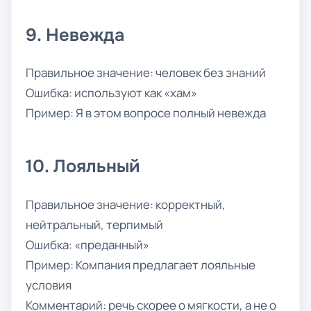
9. Невежда
Правильное значение: человек без знаний
Ошибка: используют как «хам»
Пример: Я в этом вопросе полный невежда
10. Лояльный
Правильное значение: корректный,
нейтральный, терпимый
Ошибка: «преданный»
Пример: Компания предлагает лояльные
условия
Комментарий: речь скорее о мягкости, а не о