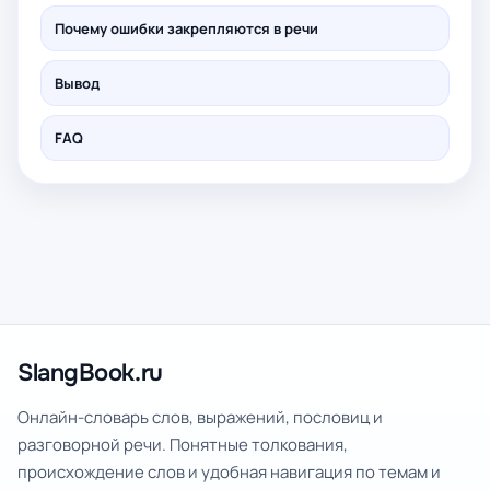
Почему ошибки закрепляются в речи
Вывод
FAQ
SlangBook.ru
Онлайн-словарь слов, выражений, пословиц и
разговорной речи. Понятные толкования,
происхождение слов и удобная навигация по темам и