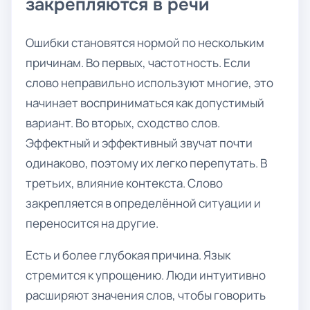
закрепляются в речи
Ошибки становятся нормой по нескольким
причинам. Во первых, частотность. Если
слово неправильно используют многие, это
начинает восприниматься как допустимый
вариант. Во вторых, сходство слов.
Эффектный и эффективный звучат почти
одинаково, поэтому их легко перепутать. В
третьих, влияние контекста. Слово
закрепляется в определённой ситуации и
переносится на другие.
Есть и более глубокая причина. Язык
стремится к упрощению. Люди интуитивно
расширяют значения слов, чтобы говорить