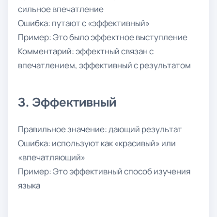
сильное впечатление
Ошибка: путают с «эффективный»
Пример: Это было эффектное выступление
Комментарий: эффектный связан с
впечатлением, эффективный с результатом
3. Эффективный
Правильное значение: дающий результат
Ошибка: используют как «красивый» или
«впечатляющий»
Пример: Это эффективный способ изучения
языка