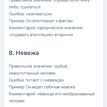
либо, ссылаться
Ошибка: «жаловаться»
Пример: Он апеллирует к фактам
Комментарий: юридическое значение
«подавать апелляцию» вторично
8. Невежа
Правильное значение: грубый,
невоспитанный человек
Ошибка: путают с «невежда»
Пример: Он ведёт себя как невежа
Комментарий: невежда это необразованный
человек