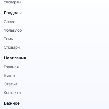
словарям.
Разделы
Слова
Фольклор
Темы
Словари
Навигация
Главная
Буквы
Статьи
Контакты
Важное