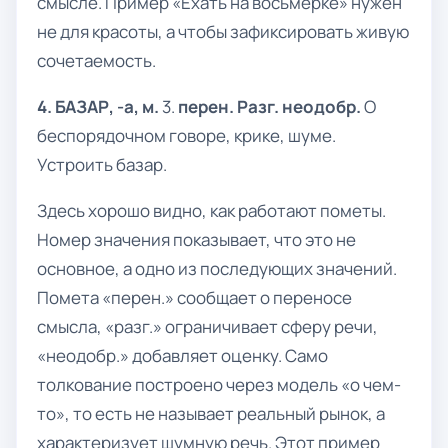
смысле. Пример «Ехать на восьмёрке» нужен
не для красоты, а чтобы зафиксировать живую
сочетаемость.
4. БАЗАР, -а, м.
3.
перен. Разг. неодобр.
О
беспорядочном говоре, крике, шуме.
Устроить базар.
Здесь хорошо видно, как работают пометы.
Номер значения показывает, что это не
основное, а одно из последующих значений.
Помета «перен.» сообщает о переносе
смысла, «разг.» ограничивает сферу речи,
«неодобр.» добавляет оценку. Само
толкование построено через модель «о чем-
то», то есть не называет реальный рынок, а
характеризует шумную речь. Этот пример