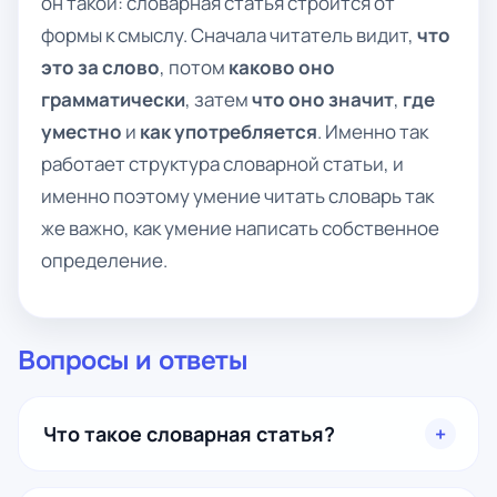
он такой: словарная статья строится от
формы к смыслу. Сначала читатель видит,
что
это за слово
, потом
каково оно
грамматически
, затем
что оно значит
,
где
уместно
и
как употребляется
. Именно так
работает структура словарной статьи, и
именно поэтому умение читать словарь так
же важно, как умение написать собственное
определение.
Вопросы и ответы
Что такое словарная статья?