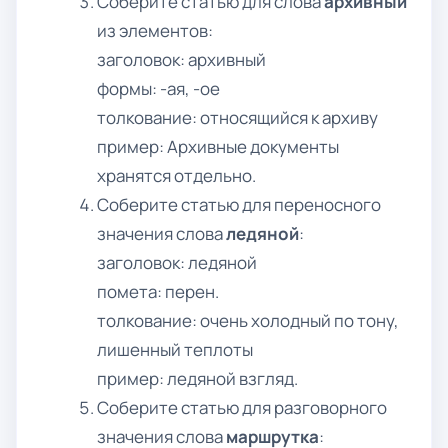
Соберите статью для слова
архивный
из элементов:
заголовок: архивный
формы: -ая, -ое
толкование: относящийся к архиву
пример: Архивные документы
хранятся отдельно.
Соберите статью для переносного
значения слова
ледяной
:
заголовок: ледяной
помета: перен.
толкование: очень холодный по тону,
лишенный теплоты
пример: ледяной взгляд.
Соберите статью для разговорного
значения слова
маршрутка
: