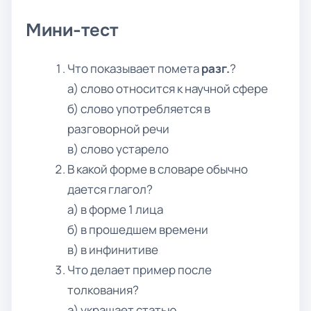
Мини-тест
Что показывает помета
разг.
?
а) слово относится к научной сфере
б) слово употребляется в
разговорной речи
в) слово устарело
В какой форме в словаре обычно
дается глагол?
а) в форме 1 лица
б) в прошедшем времени
в) в инфинитиве
Что делает пример после
толкования?
а) украшает статью