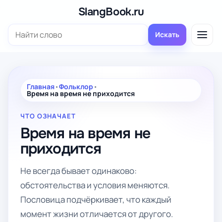
Перейти
SlangBook.ru
к
Поиск:
содержимому
Искать
Главная
•
Фольклор
•
Время на время не приходится
ЧТО ОЗНАЧАЕТ
Время на время не
приходится
Не всегда бывает одинаково:
обстоятельства и условия меняются.
Пословица подчёркивает, что каждый
момент жизни отличается от другого.